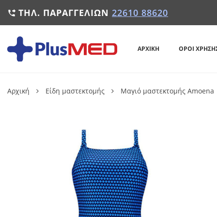
ΤΗΛ. ΠΑΡΑΓΓΕΛΙΏΝ
22610 88620

ΑΡΧΙΚΉ
ΌΡΟΙ ΧΡΉΣΗ
Αρχική
Είδη μαστεκτομής
Μαγιό μαστεκτομής Amoena