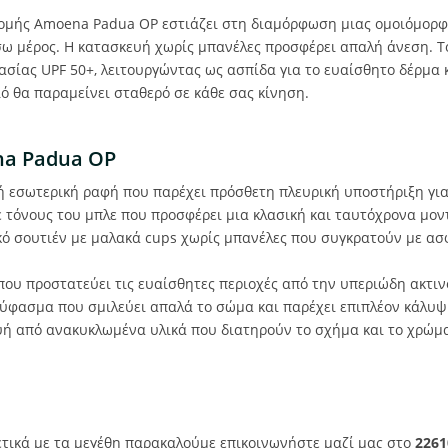
τομής Amoena Padua OP εστιάζει στη διαμόρφωση μιας ομοιόμορφ
σω μέρος. Η κατασκευή χωρίς μπανέλες προσφέρει απαλή άνεση. Τ
ασίας UPF 50+, λειτουργώντας ως ασπίδα για το ευαίσθητο δέρμα κ
ιό θα παραμείνει σταθερό σε κάθε σας κίνηση.
na Padua OP
ή εσωτερική ραφή που παρέχει πρόσθετη πλευρική υποστήριξη για 
ε τόνους του μπλε που προσφέρει μια κλασική και ταυτόχρονα μον
ό σουτιέν με μαλακά cups χωρίς μπανέλες που συγκρατούν με ασ
υ προστατεύει τις ευαίσθητες περιοχές από την υπεριώδη ακτιν
ύφασμα που σμιλεύει απαλά το σώμα και παρέχει επιπλέον κάλυψ
ή από ανακυκλωμένα υλικά που διατηρούν το σχήμα και το χρώμα
ετικά με τα μεγέθη παρακαλούμε επικοινωνήστε μαζί μας στο
2261