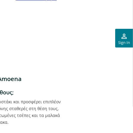
perm_identity
Sign In
 Amoena
θους;
στάκι και προσφέρει επιπλέον
όνης σταθερές στη θέση τους,
τωμένες τσέπες και τα μαλακά
ακα.