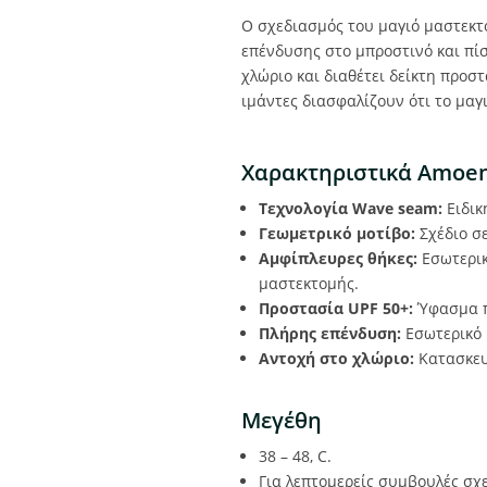
Ο σχεδιασμός του μαγιό μαστεκ
επένδυσης στο μπροστινό και πί
χλώριο και διαθέτει δείκτη προστ
ιμάντες διασφαλίζουν ότι το μαγ
Χαρακτηριστικά Amoe
Τεχνολογία Wave seam:
Ειδικ
Γεωμετρικό μοτίβο:
Σχέδιο σ
Αμφίπλευρες θήκες:
Εσωτερικ
μαστεκτομής.
Προστασία UPF 50+:
Ύφασμα πο
Πλήρης επένδυση:
Εσωτερικό 
Αντοχή στο χλώριο:
Κατασκευ
Μεγέθη
38 – 48, C.
Για λεπτομερείς συμβουλές σχ