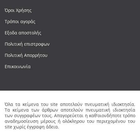
Όροι Χρήσης
Τρόποι αγοράς
Εξοδα αποστολής
Πολιτική επιστροφων
Πολιτική Απορρήτου
Επικοινωνία
Όλα τα κείμενα του site αποτελούν πνευματική ιδιοκτησία.
Τα κείμενα των άρθρων αποτελούν πνευματική ιδιοκτησία
των συγγραφέων τους. Απαγορεύεται η καθ'οιονδήποτε τρόπο
αναδημοσίευση μέρους ή ολόκληρου του περιεχομένου του
site χωρίς έγγραφη άδεια.