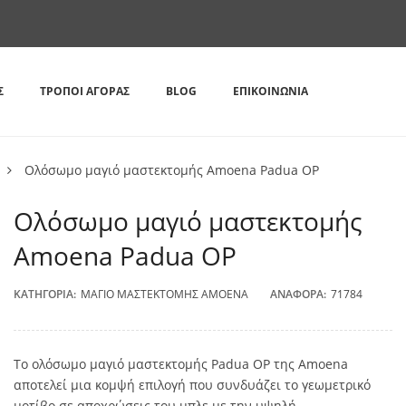
Σ
ΤΡΌΠΟΙ ΑΓΟΡΆΣ
BLOG
ΕΠΙΚΟΙΝΩΝΊΑ
Ολόσωμο μαγιό μαστεκτομής Amoena Padua OP
Ολόσωμο μαγιό μαστεκτομής
Amoena Padua OP
ΚΑΤΗΓΟΡΊΑ:
ΜΑΓΙΌ ΜΑΣΤΕΚΤΟΜΉΣ AMOENA
ΑΝΑΦΟΡΆ:
71784
Το ολόσωμο μαγιό μαστεκτομής Padua OP της Amoena
αποτελεί μια κομψή επιλογή που συνδυάζει το γεωμετρικό
μοτίβο σε αποχρώσεις του μπλε με την υψηλή