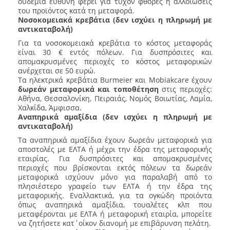
ουδεμία ευθύνη φέρει για τυχόν φθορές ή αλλοιώσεις
του προϊόντος κατά τη μεταφορά.
Νοσοκομειακά κρεβάτια (δεν ισχύει η πληρωμή με
αντικαταβολή)
Για τα νοσοκομειακά κρεβάτια το κόστος μεταφοράς
είναι 30 € εντός πόλεων. Για δυσπρόσιτες και
απομακρυσμένες περιοχές το κόστος μεταφορικών
ανέρχεται σε 50 ευρώ.
Τα ηλεκτρικά κρεβάτια Burmeier και Mobiakcare έχουν
δωρεάν μεταφορικά και τοποθέτηση
στις περιοχές:
Αθήνα, Θεσσαλονίκη, Πειραιάς, Νομός Βοιωτίας, Λαμία,
Χαλκίδα, Άμφισσα.
Αναπηρικά αμαξίδια (δεν ισχύει η πληρωμή με
αντικαταβολή)
Τα αναπηρικά αμαξίδια έχουν δωρεάν μεταφορικά για
αποστολές με ΕΛΤΑ ή μέχρι την έδρα της μεταφορικής
εταιρίας. Για δυσπρόσιτες και απομακρυσμένες
περιοχές που βρίσκονται εκτός πόλεων τα δωρεάν
μεταφορικά ισχύουν μόνο για παραλαβή από το
πλησιέστερο γραφείο των ΕΛΤΑ ή την έδρα της
μεταφορικής. Εναλλακτικά, για τα ογκώδη προϊόντα
όπως αναπηρικά αμαξίδια, τουαλέτες κλπ που
μεταφέρονται με ΕΛΤΑ ή μεταφορική εταιρία, μπορείτε
να ζητήσετε κατ΄οίκον διανομή με επιβάρυνση πελάτη.