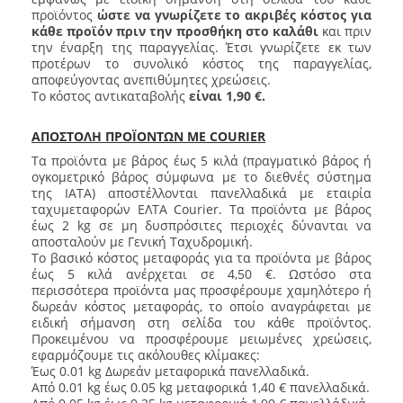
προϊόντος
ώστε να γνωρίζετε το ακριβές κόστος για
κάθε προϊόν πριν την προσθήκη στο καλάθι
και πριν
την έναρξη της παραγγελίας. Έτσι γνωρίζετε εκ των
προτέρων το συνολικό κόστος της παραγγελίας,
αποφεύγοντας ανεπιθύμητες χρεώσεις.
Το κόστος αντικαταβολής
είναι 1,90 €.
ΑΠΟΣΤΟΛΗ ΠΡΟΪΟΝΤΩΝ ΜΕ COURIER
Τα προϊόντα με βάρος έως 5 κιλά (πραγματικό βάρος ή
ογκομετρικό βάρος σύμφωνα με το διεθνές σύστημα
της IATA) αποστέλλονται πανελλαδικά με εταιρία
ταχυμεταφορών ΕΛΤΑ Courier. Τα προϊόντα με βάρος
έως 2 kg σε μη δυσπρόσιτες περιοχές δύνανται να
αποσταλούν με Γενική Ταχυδρομική.
Το βασικό κόστος μεταφοράς για τα προϊόντα με βάρος
έως 5 κιλά ανέρχεται σε 4,50 €. Ωστόσο στα
περισσότερα προϊόντα μας προσφέρουμε χαμηλότερο ή
δωρεάν κόστος μεταφοράς, το οποίο αναγράφεται με
ειδική σήμανση στη σελίδα του κάθε προϊόντος.
Προκειμένου να προσφέρουμε μειωμένες χρεώσεις,
εφαρμόζουμε τις ακόλουθες κλίμακες:
Έως 0.01 kg Δωρεάν μεταφορικά πανελλαδικά.
Από 0.01 kg έως 0.05 kg μεταφορικά 1,40 € πανελλαδικά.