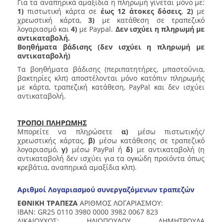
Για τα αναπηρικά αμαξίδια η πληρωμή γίνεται μόνο με:
1)
πιστωτική κάρτα σε
έως 12 άτοκες δόσεις
,
2)
με
χρεωστική κάρτα,
3)
με κατάθεση σε τραπεζικό
λογαριασμό και
4)
με Paypal.
Δεν ισχύει η πληρωμή με
αντικαταβολή.
Βοηθήματα βάδισης (δεν ισχύει η πληρωμή με
αντικαταβολή)
Τα βοηθήματα βάδισης (περιπατητήρες, μπαστούνια,
βακτηρίες κλπ) αποστέλονται μόνο κατόπιν πληρωμής
με κάρτα, τραπεζική κατάθεση, PayPal και δεν ισχύει
αντικαταβολή.
ΤΡΟΠΟΙ ΠΛΗΡΩΜΗΣ
Μπορείτε να πληρώσετε
α)
μέσω πιστωτικής/
χρεωστικής κάρτας,
β)
μέσω κατάθεσης σε τραπεζικό
λογαριασμό,
γ)
μέσω PayPal ή
δ)
με αντικαταβολή (η
αντικαταβολή δεν ισχύει για τα ογκώδη προϊόντα όπως
κρεβάτια, αναπηρικά αμαξίδια κλπ).
Αριθμοί Λογαριασμού συνεργαζόμενων τραπεζών
ΕΘΝΙΚΗ ΤΡΑΠΕΖΑ
ΑΡΙΘΜΟΣ ΛΟΓΑΡΙΑΣΜΟΥ:
IBAN: GR25 0110 3980 0000 3982 0067 823
ΔΙΚΑΙΟΥΧΟΣ: ΗΛΙΟΠΟΥΛΟΥ ΔΗΜΗΤΡΟΥΛΑ