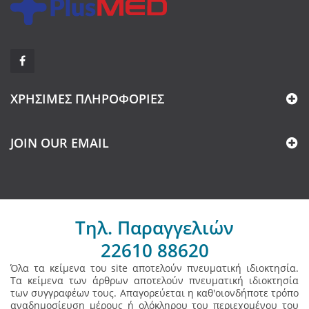
ΧΡΉΣΙΜΕΣ ΠΛΗΡΟΦΟΡΊΕΣ
JOIN OUR EMAIL
Τηλ. Παραγγελιών
22610 88620
Όλα τα κείμενα του site αποτελούν πνευματική ιδιοκτησία.
Τα κείμενα των άρθρων αποτελούν πνευματική ιδιοκτησία
των συγγραφέων τους. Απαγορεύεται η καθ'οιονδήποτε τρόπο
αναδημοσίευση μέρους ή ολόκληρου του περιεχομένου του