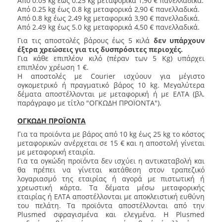
Από 0.05 kg έως 0.25 kg μεταφορικά 1,90 € πανελλάδικά.
Από 0.25 kg έως 0.8 kg μεταφορικά 2,90 € πανελλαδικά.
Από 0.8 kg έως 2.49 kg μεταφορικά 3,90 € πανελλαδικά.
Από 2.49 kg έως 5.0 kg μεταφορικά 4,50 € πανελλαδικά.
Για τις αποστολές βάρους έως 5 κιλά
δεν υπάρχουν
έξτρα χρεώσεις για τις δυσπρόσιτες περιοχές.
Για κάθε επιπλέον κιλό (πέραν των 5 Kg) υπάρχει
επιπλέον χρέωση 1 €.
Η αποστολές με Courier ισχύουν για μέγιστο
ογκομετρικό ή πραγματικό βάρος 10 kg. Μεγαλύτερα
δέματα αποστέλλονται με μεταφορική ή με ΕΛΤΑ (βλ.
παράγραφο με τίτλο "ΟΓΚΩΔΗ ΠΡΟΪΟΝΤΑ").
ΟΓΚΩΔΗ ΠΡΟΪΟΝΤΑ
Για τα προϊόντα με βάρος από 10 kg έως 25 kg το κόστος
μεταφορικών ανέρχεται σε 15 € και η αποστολή γίνεται
με μεταφορική εταιρία.
Για τα ογκώδη προϊόντα δεν ισχύει η αντικαταβολή και
θα πρέπει να γίνεται κατάθεση στον τραπεζικό
λογαριασμό της εταιρίας ή αγορά με πιστωτική ή
χρεωστική κάρτα. Τα δέματα μέσω μεταφορικής
εταιρίας ή ΕΛΤΑ αποστέλλονται με αποκλειστική ευθύνη
του πελάτη. Τα προϊόντα αποστέλλονται από την
Plusmed σφραγισμένα και ελεγμένα. Η Plusmed