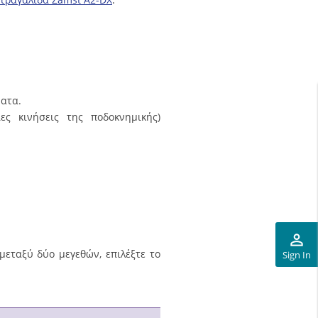
ματα.
ς κινήσεις της ποδοκνημικής)
perm_identity
μεταξύ δύο μεγεθών, επιλέξτε το
Sign In