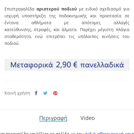
Επιστραγαλίδα
αριστερού ποδιού
με ειδικό σχεδιασμό για
ισχυρή υποστήριξη της ποδοκνημικής και προστασία σε
έντονα αθλήματα με
απότομες αλλαγές
κατεύθυνσης,
στροφές, και άλματα. Παρέχει μέγιστη πλάγια
σταθερότητα, ενώ επιτρέπει τις υπόλοιπες κινήσεις του
ποδιού.
Κοινή χρήση
Περιγραφή
Video
επιστραγαλίδα επιλέξετε τη σελίδα με την
Δεξιά αθλητιατρική επι