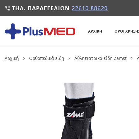
ΤΗΛ. ΠΑΡΑΓΓΕΛΙΏΝ
22610 88620

ΑΡΧΙΚΉ
ΌΡΟΙ ΧΡΉΣΗ
Αρχική
Ορθοπεδικά είδη
Αθλητιατρικά είδη Zamst