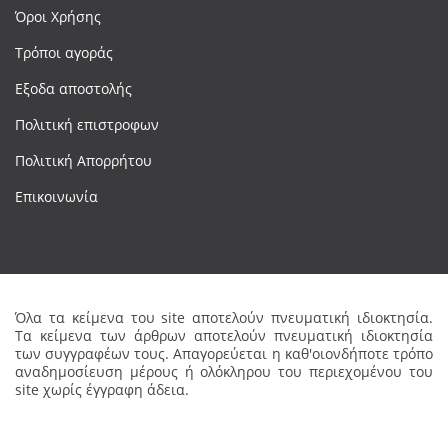
Όροι Χρήσης
Τρόποι αγοράς
Εξοδα αποστολής
Πολιτική επιστροφων
Πολιτική Απορρήτου
Επικοινωνία
Όλα τα κείμενα του site αποτελούν πνευματική ιδιοκτησία.
Τα κείμενα των άρθρων αποτελούν πνευματική ιδιοκτησία
των συγγραφέων τους. Απαγορεύεται η καθ'οιονδήποτε τρόπο
αναδημοσίευση μέρους ή ολόκληρου του περιεχομένου του
site χωρίς έγγραφη άδεια.