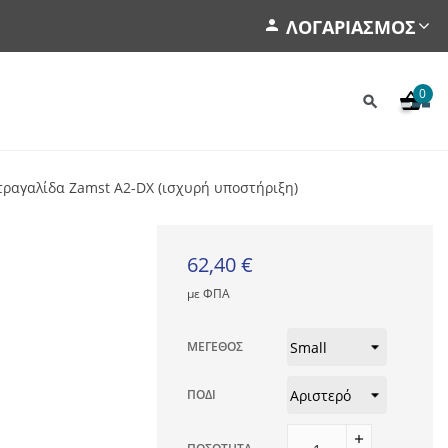
ΛΟΓΑΡΙΑΣΜΌΣ
0
τραγαλίδα Zamst A2-DX (ισχυρή υποστήριξη)
62,40 €
με ΦΠΑ
ΜΈΓΕΘΟΣ
ΠΌΔΙ