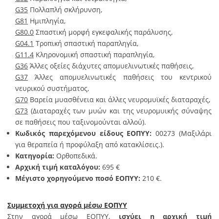
G35
Πολλαπλή σκλήρυνση,
G81
Ημιπληγία,
G80.0
Σπαστική μορφή εγκεφαλικής παράλυσης,
G04.1
Τροπική σπαστική παραπληγία,
G11.4
Κληρονομική σπαστική παραπληγία,
G36
Άλλες οξείες διάχυτες απομυελινωτικές παθήσεις,
G37
Άλλες απομυελινωτικές παθήσεις του κεντρικού
νευρικού συστήματος,
G70
Βαρεία μυασθένεια και άλλες νευρομυϊκές διαταραχές
,
G73
(Διαταραχές των μυών και της νευρομυικής σύναψης
σε παθήσεις που ταξινομούνται αλλού).
Κωδικός παρεχόμενου είδους ΕΟΠΥΥ:
00273
(
Μαξιλάρι
για θεραπεία ή προφύλαξη από κατακλίσεις.
).
Κατηγορία:
Ορθοπεδικά.
Αρχική τιμή καταλόγου:
695 €
Μέγιστο χορηγούμενο ποσό ΕΟΠΥΥ:
210 €.
Συμμετοχή για αγορά μέσω ΕΟΠΥΥ
Στην αγορά μέσω ΕΟΠΥΥ,
ισχύει η αρχική τιμή