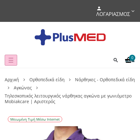
ΛΟΓΑΡΙΑΣΜΌΣ
0
Toggle
☰
navigation
Αρχική
Ορθοπεδικά είδη
Νάρθηκες - Ορθοπεδικά είδη
Αγκώνας
Τηλεσκοπικός λειτουργικός νάρθηκας αγκώνα με γωνιόμετρο
Mobiakcare | Αριστερός
Μειωμένη Τιμή Μέσω Internet