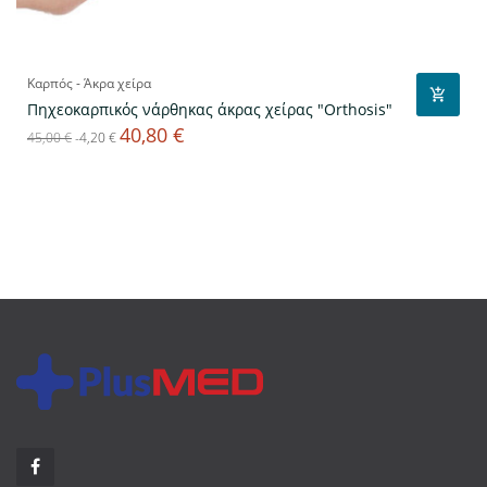
Καρπός - Άκρα χείρα
Πηχεοκαρπικός νάρθηκας άκρας χείρας "Orthosis"
40,80 €
Κανονική
Τιμή
45,00 €
-4,20 €
τιμή