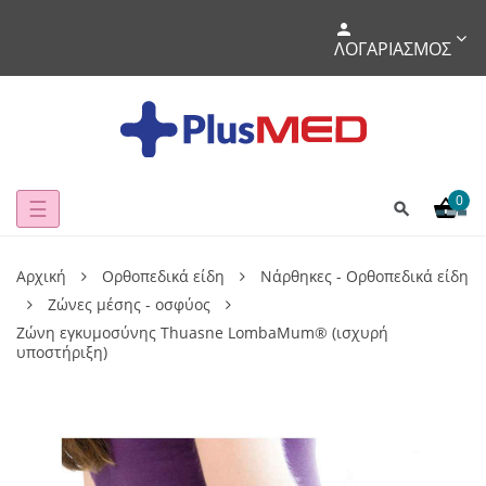
ΛΟΓΑΡΙΑΣΜΌΣ
0
Toggle
☰
navigation
Αρχική
Ορθοπεδικά είδη
Νάρθηκες - Ορθοπεδικά είδη
Ζώνες μέσης - οσφύος
Ζώνη εγκυμοσύνης Thuasne LombaMum® (ισχυρή
υποστήριξη)