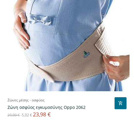
Ζώνες μέσης - οσφύος
Ζώνη οσφύος εγκυμοσύνης Oppo 2062
23,98 €
Κανονική
Τιμή
29,00 €
-5,02 €
τιμή