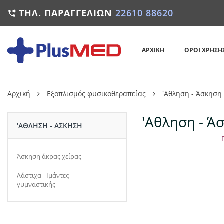
ΤΗΛ. ΠΑΡΑΓΓΕΛΙΏΝ
22610 88620

ΑΡΧΙΚΉ
ΌΡΟΙ ΧΡΉΣΗ
Αρχική
Εξοπλισμός φυσικοθεραπείας
'Αθληση - Άσκηση
'Αθληση - Ά
'ΑΘΛΗΣΗ - ΆΣΚΗΣΗ
Άσκηση άκρας χείρας
Λάστιχα - Ιμάντες
γυμναστικής