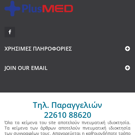
ΧΡΉΣΙΜΕΣ ΠΛΗΡΟΦΟΡΊΕΣ
JOIN OUR EMAIL
Τηλ. Παραγγελιών
22610 88620
Όλα τα κείμενα του site αποτελούν πνευματική ιδιοκτησία.
Τα κείμενα των άρθρων αποτελούν πνευματική ιδιοκτησία
των συγγραφέων τους. Απαγορεύεται η καθ'οιονδήποτε τρόπο