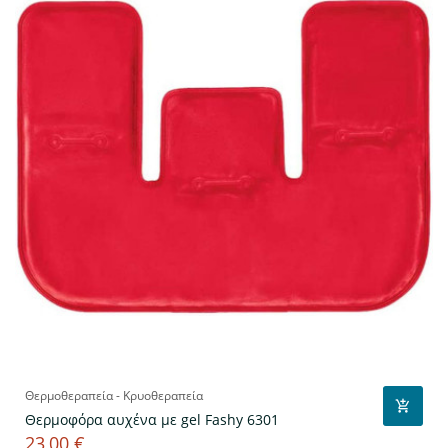
Θερμοθεραπεία - Κρυοθεραπεία
Θερμοφόρα αυχένα με gel Fashy 6301
23,00 €
Τιμή