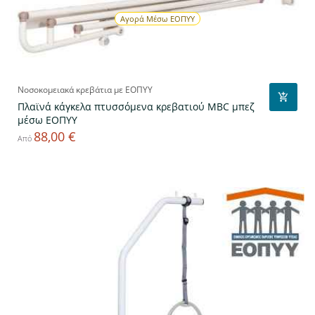
Αγορά Μέσω ΕΟΠΥΥ
Νοσοκομειακά κρεβάτια με ΕΟΠΥΥ
Πλαϊνά κάγκελα πτυσσόμενα κρεβατιού MBC μπεζ
μέσω ΕΟΠΥΥ
88,00 €
Τιμή
Από