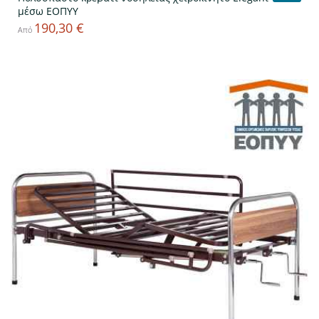
μέσω ΕΟΠΥΥ
190,30 €
Τιμή
Από