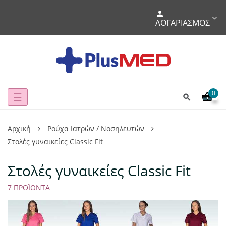
ΛΟΓΑΡΙΑΣΜΌΣ
0
Toggle
☰
navigation
Αρχική
Ρούχα Iατρών / Νοσηλευτών
Στολές γυναικείες Classic Fit
Στολές γυναικείες Classic Fit
7 ΠΡΟΪΌΝΤΑ