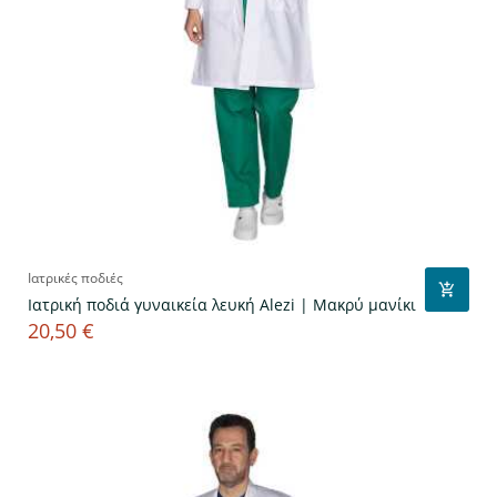
Ιατρικές ποδιές
Ιατρική ποδιά γυναικεία λευκή Alezi | Μακρύ μανίκι
20,50 €
Τιμή