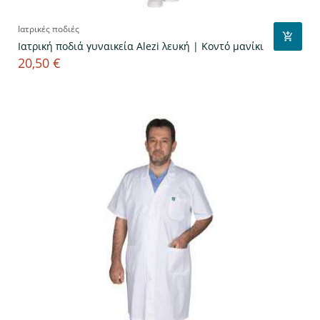
Ιατρικές ποδιές
Ιατρική ποδιά γυναικεία Alezi λευκή | Κοντό μανίκι
20,50 €
Τιμή