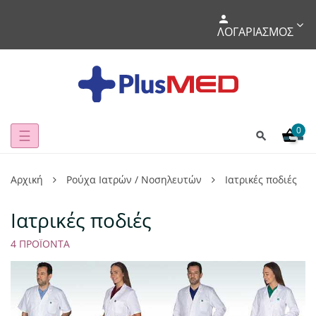
ΛΟΓΑΡΙΑΣΜΌΣ
0
Toggle
☰
navigation
Αρχική
Ρούχα Iατρών / Νοσηλευτών
Ιατρικές ποδιές
Ιατρικές ποδιές
4 ΠΡΟΪΌΝΤΑ