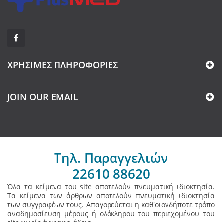
ΧΡΉΣΙΜΕΣ ΠΛΗΡΟΦΟΡΊΕΣ
JOIN OUR EMAIL
Τηλ. Παραγγελιών
22610 88620
Όλα τα κείμενα του site αποτελούν πνευματική ιδιοκτησία.
Τα κείμενα των άρθρων αποτελούν πνευματική ιδιοκτησία
των συγγραφέων τους. Απαγορεύεται η καθ'οιονδήποτε τρόπο
αναδημοσίευση μέρους ή ολόκληρου του περιεχομένου του