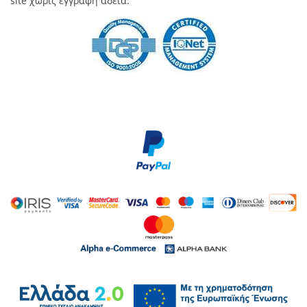
site χωρίς έγγραφη άδεια.