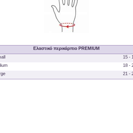
Ελαστικό περικάρπιο
PREMIUM
all
15
-
ium
18
-
rge
21 - 