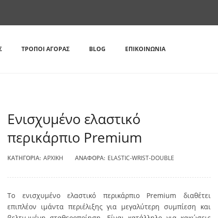
Σ
ΤΡΌΠΟΙ ΑΓΟΡΆΣ
BLOG
ΕΠΙΚΟΙΝΩΝΊΑ
Ενισχυμένο ελαστικό
περικάρπιο Premium
ΚΑΤΗΓΟΡΊΑ:
ΑΡΧΙΚΉ
ΑΝΑΦΟΡΆ:
ELASTIC-WRIST-DOUBLE
Το ενισχυμένο ελαστικό περικάρπιο Premium διαθέτει
επιπλέον ιμάντα περιέλιξης για μεγαλύτερη συμπίεση και
βελτιωμένη σταθεροποίηση. Είναι κατάλληλο για κακώσεις