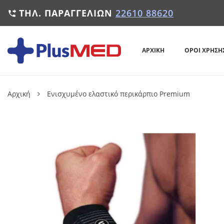
ΤΗΛ. ΠΑΡΑΓΓΕΛΙΏΝ
22610 88620

ΑΡΧΙΚΉ
ΌΡΟΙ ΧΡΉΣΗ
Αρχική
Ενισχυμένο ελαστικό περικάρπιο Premium