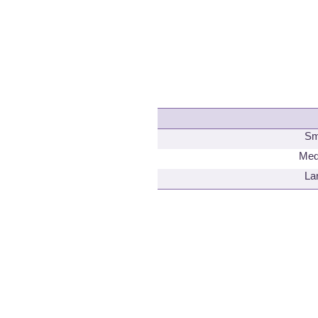
Sm
Med
La