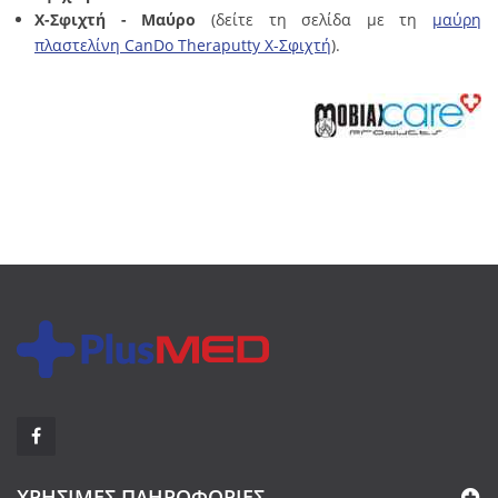
X-Σφιχτή - Μαύρο
(δείτε τη σελίδα με τη
μαύρη
πλαστελίνη CanDo Theraputty X-Σφιχτή
).
ΧΡΉΣΙΜΕΣ ΠΛΗΡΟΦΟΡΊΕΣ