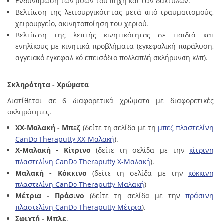
Ενδυνάμωση των μυών του πήχη και των δακτύλων.
Βελτίωση της λειτουργικότητας μετά από τραυματισμούς,
χειρουργείο, ακινητοποίηση του χεριού.
Βελτίωση της λεπτής κινητικότητας σε παιδιά και
ενηλίκους με κινητικά προβλήματα (εγκεφαλική παράλυση,
αγγειακό εγκεφαλικό επεισόδιο πολλαπλή σκλήρυνση κλπ).
Σκληρότητα - Χρώματα
Διατίθεται σε 6 διαφορετικά χρώματα με διαφορετικές
σκληρότητες:
XX-Μαλακή - Μπεζ
(δείτε τη σελίδα με τη
μπεζ πλαστελίνη
CanDo Theraputty XX-Μαλακή
).
X-Μαλακή - Κίτρινο
(δείτε τη σελίδα με την
κίτρινη
πλαστελίνη CanDo Theraputty X-Μαλακή
).
Μαλακή - Κόκκινο
(δείτε τη σελίδα με την
κόκκινη
πλαστελίνη CanDo Theraputty Μαλακή
).
Μέτρια - Πράσινο
(δείτε τη σελίδα με την
πράσινη
πλαστελίνη CanDo Theraputty Μέτρια
).
Σφιχτή - Μπλε
.