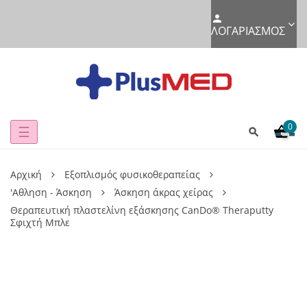
ΛΟΓΑΡΙΑΣΜΌΣ
0
Toggle
☰
navigation
Αρχική
Εξοπλισμός φυσικοθεραπείας
'Αθληση - Άσκηση
Άσκηση άκρας χείρας
Θεραπευτική πλαστελίνη εξάσκησης CanDo® Theraputty
Σφιχτή Μπλε