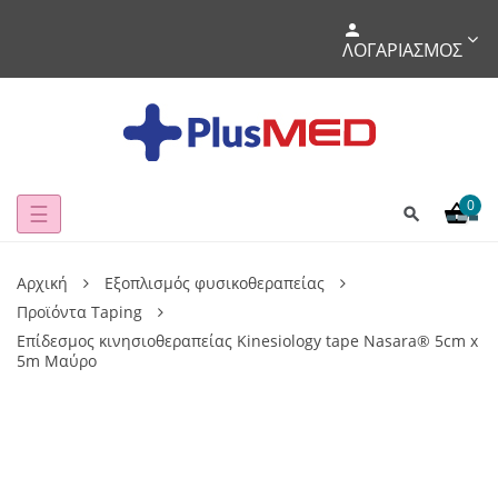
ΛΟΓΑΡΙΑΣΜΌΣ
0
Toggle
☰
navigation
Αρχική
Εξοπλισμός φυσικοθεραπείας
Προϊόντα Taping
Επίδεσμος κινησιοθεραπείας Kinesiology tape Nasara® 5cm x
5m Μαύρο