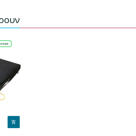
έρουν
ernet