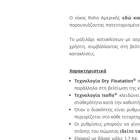
Ο οίκος Roho Αμερικής
εδώ και
παρουσιάζοντας πατενταρισμένες
Το μαξιλάρι κατακλίσεων με αερ
χρήστη, συμβάλλοντας στη βελτ
κατακλίσεις.
Χαρακτηριστικά
®
Τεχνολογία Dry Floatation
π
παράλληλα στη βελτίωση της κ
®
Τεχνολογία Isoflo
κλειδώνει
σταθερότητα κατά την καθιστή 
Όταν ο διακόπτης είναι ρυθμι
περιορίζεται στο κάθε τεταρτη
Οι ρυθμίσεις μπορούν να γίνο
στάσης του σώματος
(δείτε τα
Ελαφρύ με βάρος μόλις 1,7 Kg.