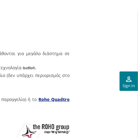
θονται για μεγάλο διάστημα σε
 τεχνολογία
Isoflo®.
ιο (δεν υπάρχει περιορισμός στο
perm_identity
Sign In
παραγγελία) ή το
Roho Quadtro