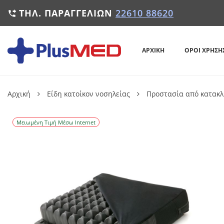
ΤΗΛ. ΠΑΡΑΓΓΕΛΙΏΝ
22610 88620

ΑΡΧΙΚΉ
ΌΡΟΙ ΧΡΉΣΗ
Αρχική
Είδη κατοίκον νοσηλείας
Προστασία από κατακλ
Μειωμένη Τιμή Μέσω Internet