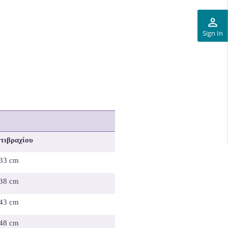
perm_identity
Sign In
τιβραχίου
 33 cm
 38 cm
 43 cm
 48 cm