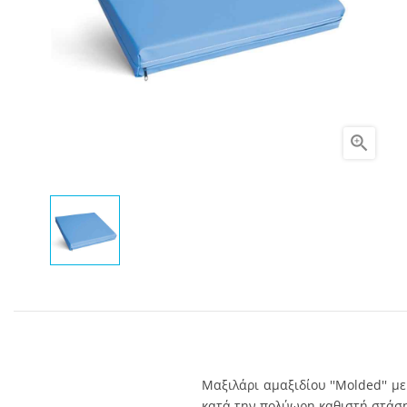

Μαξιλάρι αμαξιδίου ''Molded'' μ
κατά την πολύωρη καθιστή στάση