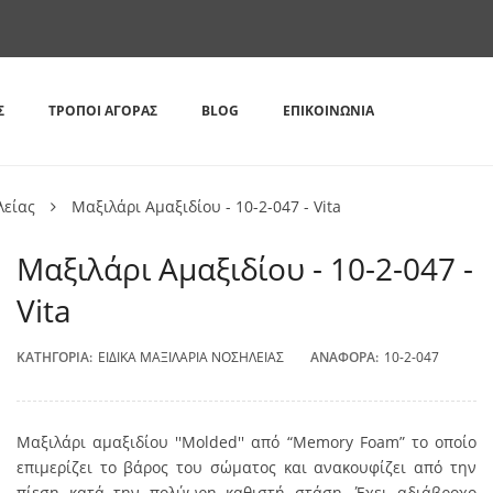
Σ
ΤΡΌΠΟΙ ΑΓΟΡΆΣ
BLOG
ΕΠΙΚΟΙΝΩΝΊΑ
λείας
Mαξιλάρι Αμαξιδίου - 10-2-047 - Vita
Mαξιλάρι Αμαξιδίου - 10-2-047 -
Vita
ΚΑΤΗΓΟΡΊΑ:
ΕΙΔΙΚΆ ΜΑΞΙΛΆΡΙΑ ΝΟΣΗΛΕΊΑΣ
ΑΝΑΦΟΡΆ:
10-2-047
Μαξιλάρι αμαξιδίου ''Molded'' από “Memory Foam” το οποίο
επιµερίζει το βάρος του σώµατος και ανακουφίζει από την
πίεση κατά την πολύωρη καθιστή στάση. Έχει αδιάβροχο