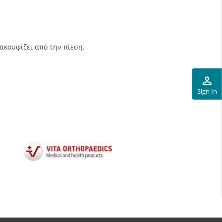
ακουφίζει από την πίεση.
perm_identity
Sign In