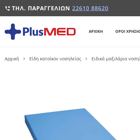
ΤΗΛ. ΠΑΡΑΓΓΕΛΙΏΝ
22610 88620

ΑΡΧΙΚΉ
ΌΡΟΙ ΧΡΉΣΗ
Αρχική
Είδη κατοίκον νοσηλείας
Ειδικά μαξιλάρια νοση