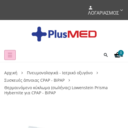
ΛΟΓΑΡΙΑΣΜΌΣ
0
Toggle
☰
navigation
Αρχική
Πνευμονολογικά - Ιατρικό οξυγόνο
Συσκευές άπνοιας CPAP - BiPAP
Θερμαινόμενο κύκλωμα (σωλήνας) Lowenstein Prisma
Hybernite για CPAP - BiPAP