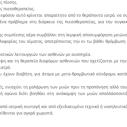
ς πίεσης.
ς πιεσοθεραπείας.
 εφόσον αυτό κρίνεται απαραίτητο από το θεράποντα ιατρό, να σ
ένα πρόβλημα στη διάρκεια της πιεσοθεραπείας, για την συγκεκ
ης συμπίεσης αέρα συμβάλλει στη λεμφική αποσυμφόρηση μειώνο
λοφορίας του αίματος, αποτρέποντας την εν τω βάθει θρόμβωση 
ατικών λειτουργιών των ασθενών με αναπηρία.
ηψη και τη θεραπεία διαφόρων ασθενειών που σχετίζονται με την
ιατρό.
υ έχουν διαβήτη, για άτομα με μετα-θρομβωτικό σύνδρομο, κατ
ές, ενισχύει τη χαλάρωση των μυών πριν τη προπόνηση αλλά τα
 ή αγώνα διότι βοηθάει στη ανάκαμψη των μυών απαλλάσσοντ
από ιατρική συνταγή και από εξειδικευμένο τεχνικό ή νοσηλευτικ
τίθενται για αγορά χωριστά.