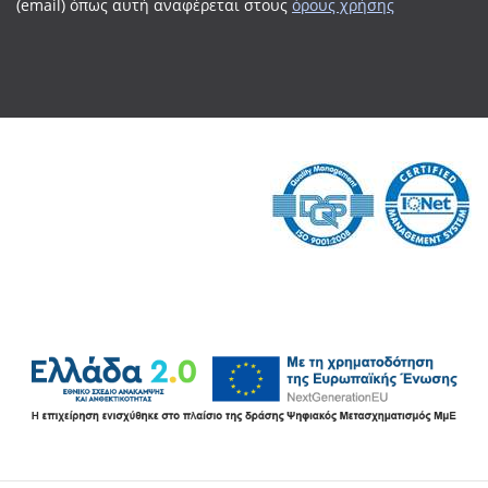
(email) όπως αυτή αναφέρεται
στους
όρους χρήσης