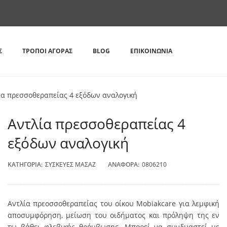
Σ
ΤΡΌΠΟΙ ΑΓΟΡΆΣ
BLOG
ΕΠΙΚΟΙΝΩΝΊΑ
ία πρεσσοθεραπείας 4 εξόδων αναλογική
Αντλία πρεσσοθεραπείας 4
εξόδων αναλογική
ΚΑΤΗΓΟΡΊΑ:
ΣΥΣΚΕΥΈΣ ΜΑΣΆΖ
ΑΝΑΦΟΡΆ:
0806210
Αντλία πρεοσσοθεραπείας του οίκου Mobiakcare για λεμφική
αποσυμφόρηση, μείωση του οιδήματος και πρόληψη της εν
τω βάθει φλεβικής θρόμβωσης. Μπορεί να συνδυαστεί με