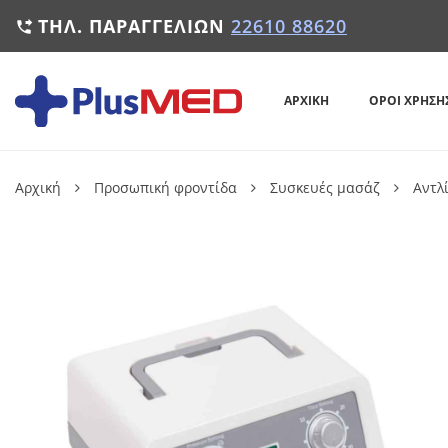
ΤΗΛ. ΠΑΡΑΓΓΕΛΙΏΝ
22610 88620

ΑΡΧΙΚΉ
ΌΡΟΙ ΧΡΉΣΗ
Αρχική
Προσωπική φροντίδα
Συσκευές μασάζ
Αντλ