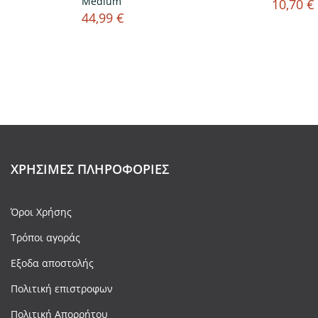
Medium
10,70 €
Τιμή
44,99 €
Τιμή
ΧΡΉΣΙΜΕΣ ΠΛΗΡΟΦΟΡΊΕΣ
Όροι Χρήσης
Τρόποι αγοράς
Εξοδα αποστολής
Πολιτική επιστροφων
Πολιτική Απορρήτου