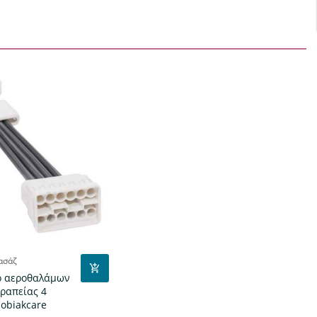
ασάζ
ό αεροθαλάμων
ραπείας 4
obiakcare