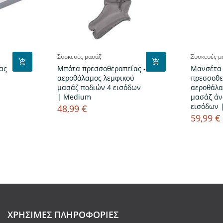
Συσκευές μασάζ
Συσκευές μ
ας
Μπότα πρεσσοθεραπείας -
Μανσέτα
αεροθάλαμος λεμφικού
πρεσσοθε
μασάζ ποδιών 4 εισόδων
αεροθάλα
| Medium
μασάζ άν
εισόδων 
48,99 €
Τιμή
59,99 €
Τιμή
ΧΡΉΣΙΜΕΣ ΠΛΗΡΟΦΟΡΊΕΣ