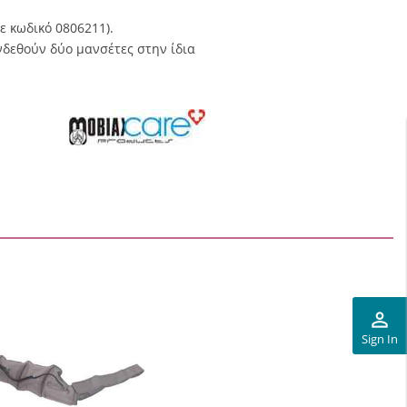
ε κωδικό
0806211).
νδεθούν δύο μανσέτες στην ίδια
perm_identity
Sign In