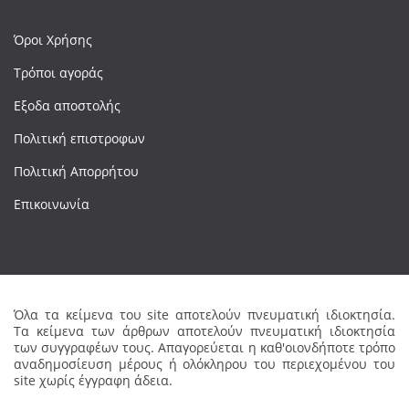
Όροι Χρήσης
Τρόποι αγοράς
Εξοδα αποστολής
Πολιτική επιστροφων
Πολιτική Απορρήτου
Επικοινωνία
Όλα τα κείμενα του site αποτελούν πνευματική ιδιοκτησία.
Τα κείμενα των άρθρων αποτελούν πνευματική ιδιοκτησία
των συγγραφέων τους. Απαγορεύεται η καθ'οιονδήποτε τρόπο
αναδημοσίευση μέρους ή ολόκληρου του περιεχομένου του
site χωρίς έγγραφη άδεια.