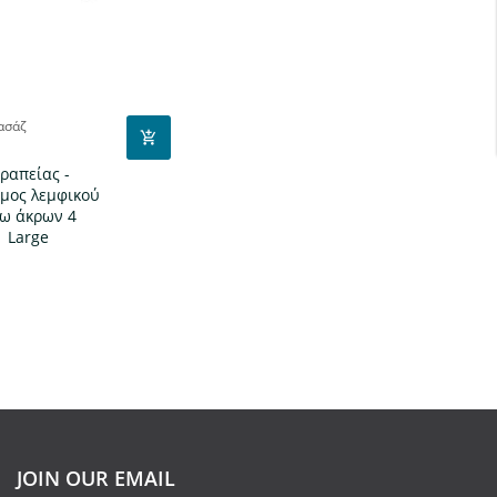
ασάζ
ραπείας -
μος λεμφικού
ω άκρων 4
| Large
JOIN OUR EMAIL