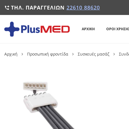
ΤΗΛ. ΠΑΡΑΓΓΕΛΙΏΝ
22610 88620

ΑΡΧΙΚΉ
ΌΡΟΙ ΧΡΉΣΗ
Αρχική
Προσωπική φροντίδα
Συσκευές μασάζ
Συνδ