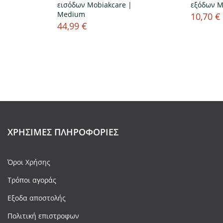
ύ
εισόδων Mobiakcare |
εξόδων M
Medium
10,70 €
Τιμή
44,99 €
Τιμή
ΧΡΉΣΙΜΕΣ ΠΛΗΡΟΦΟΡΊΕΣ
Όροι Χρήσης
Τρόποι αγοράς
Εξοδα αποστολής
Πολιτική επιστροφων