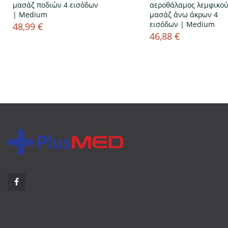
μασάζ ποδιών 4 εισόδων
αεροθάλαμος λεμφικο
| Medium
μασάζ άνω άκρων 4
εισόδων | Medium
48,99 €
Τιμή
46,88 €
Τιμή