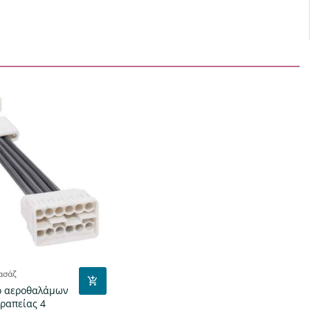
ασάζ
ό αεροθαλάμων
ραπείας 4