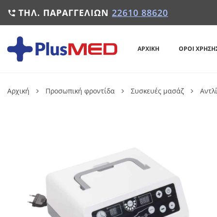
ΤΗΛ. ΠΑΡΑΓΓΕΛΙΏΝ
22610 88620

ΑΡΧΙΚΉ
ΌΡΟΙ ΧΡΉΣΗ
Αρχική
Προσωπική φροντίδα
Συσκευές μασάζ
Αντλ