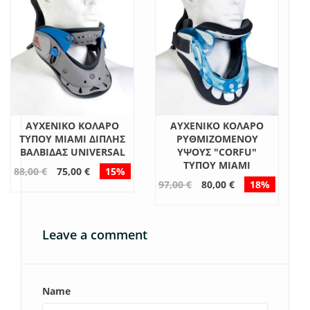
ΑΥΧΕΝΙΚΌ ΚΟΛΆΡΟ
ΑΥΧΕΝΙΚΌ ΚΟΛΆΡΟ
ΤΎΠΟΥ MIAMI ΔΙΠΛΉΣ
ΡΥΘΜΙΖΌΜΕΝΟΥ
ΒΑΛΒΊΔΑΣ UNIVERSAL
ΎΨΟΥΣ "CORFU"
ΤΎΠΟΥ MIAMI
88,00 €
75,00 €
15%
97,00 €
80,00 €
18%
Leave a comment
Name