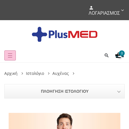
ΛΟΓΑΡΙΑΣΜΌΣ
0
Toggle
☰
navigation
Αρχική
Ιστολόγιο
Αυχένας
ΠΛΟΉΓΗΣΗ ΙΣΤΟΛΟΓΊΟΥ