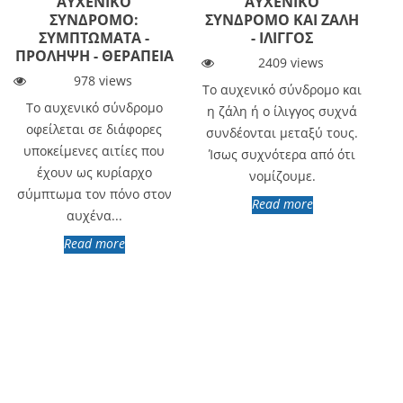
ΑΥΧΕΝΙΚΌ
ΑΥΧΕΝΙΚΌ
ΣΎΝΔΡΟΜΟ:
ΣΎΝΔΡΟΜΟ ΚΑΙ ΖΆΛΗ
ΣΥΜΠΤΏΜΑΤΑ -
- ΊΛΙΓΓΟΣ
ΠΡΌΛΗΨΗ - ΘΕΡΑΠΕΊΑ
2409 views
978 views
Το αυχενικό σύνδρομο και
Το αυχενικό σύνδρομο
η ζάλη ή ο ίλιγγος συχνά
οφείλεται σε διάφορες
συνδέονται μεταξύ τους.
υποκείμενες αιτίες που
Ίσως συχνότερα από ότι
έχουν ως κυρίαρχο
νομίζουμε.
σύμπτωμα τον πόνο στον
Read more
αυχένα...
Read more