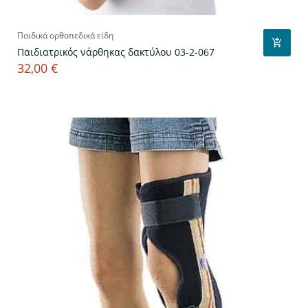
Παιδικά ορθοπεδικά είδη
Παιδιατρικός νάρθηκας δακτύλου 03-2-067
32,00 €
Τιμή