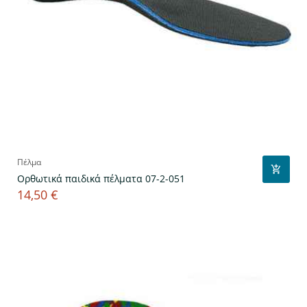
Πέλμα
Ορθωτικά παιδικά πέλματα 07-2-051
14,50 €
Τιμή