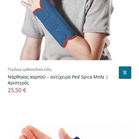
Παιδικά ορθοπεδικά είδη
Nάρθηκας καρπού – αντίχειρα Ped Spica Μπλε |
Αριστερός
25,50 €
Τιμή