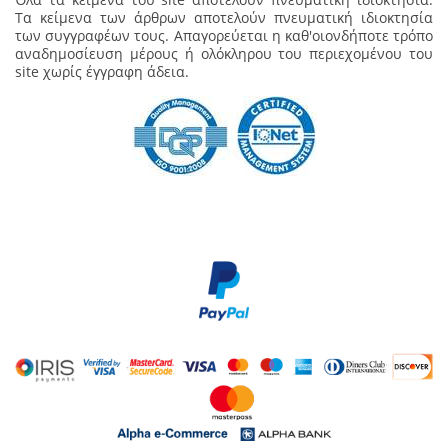
Τα κείμενα των άρθρων αποτελούν πνευματική ιδιοκτησία
των συγγραφέων τους. Απαγορεύεται η καθ'οιονδήποτε τρόπο
αναδημοσίευση μέρους ή ολόκληρου του περιεχομένου του
site χωρίς έγγραφη άδεια.