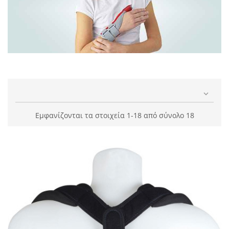

Εμφανίζονται τα στοιχεία 1-18 από σύνολο 18