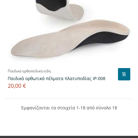
Παιδικά ορθοπεδικά είδη
Παιδικά ορθωτικά πέλματα πλατυποδίας IP-008
20,00 €
Τιμή
Εμφανίζονται τα στοιχεία 1-18 από σύνολο 18