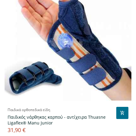
Παιδικά ορθοπεδικά είδη
Παιδικός νάρθηκας καρπού - αντίχειρα Thuasne
Ligaflex® Manu Junior
31,90 €
Τιμή